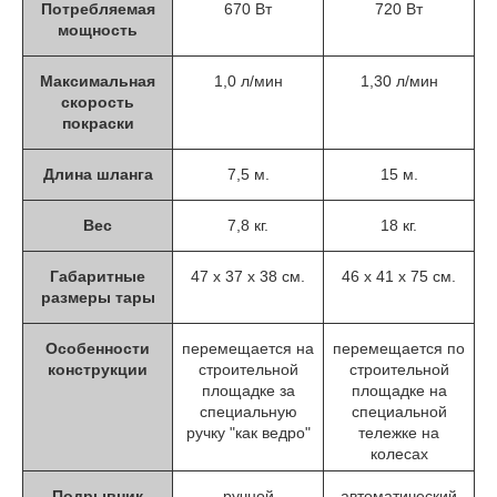
Потребляемая
670 Вт
720 Вт
мощность
Максимальная
1,0 л/мин
1,30 л/мин
скорость
покраски
Длина шланга
7,5 м.
15 м.
Вес
7,8 кг.
18 кг.
Габаритные
47 х 37 х 38 см.
46 х 41 х 75 см.
размеры тары
Особенности
перемещается на
перемещается по
конструкции
строительной
строительной
площадке за
площадке на
специальную
специальной
ручку "как ведро"
тележке на
колесах
Подрывник
ручной
автоматический