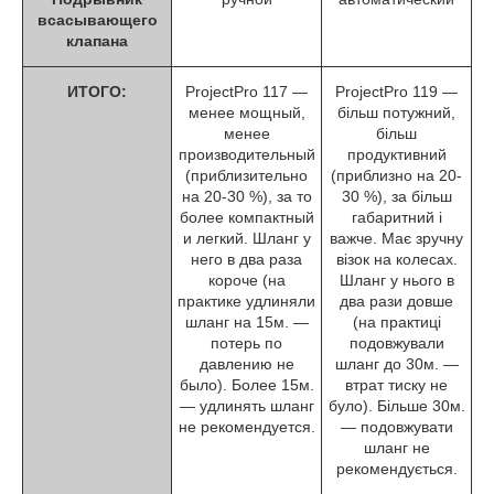
всасывающего
клапана
ИТОГО:
ProjectPro 117 ―
ProjectPro 119 ―
менее мощный,
більш потужний,
менее
більш
производительный
продуктивний
(приблизительно
(приблизно на 20-
на 20-30 %), за то
30 %), за більш
более компактный
габаритний і
и легкий. Шланг у
важче. Має зручну
него в два раза
візок на колесах.
короче (на
Шланг у нього в
практике удлиняли
два рази довше
шланг на 15м. ―
(на практиці
потерь по
подовжували
давлению не
шланг до 30м. ―
было). Более 15м.
втрат тиску не
― удлинять шланг
було). Більше 30м.
не рекомендуется.
― подовжувати
шланг не
рекомендується.