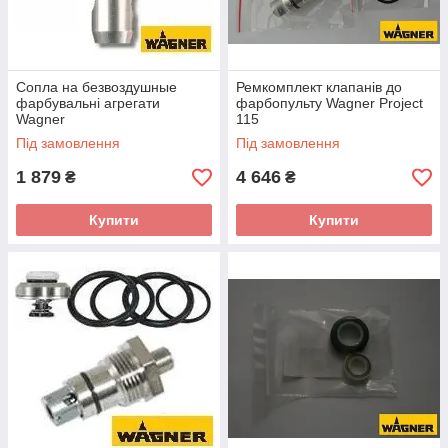
Сопла на безвоздушные
Ремкомплект клапанів до
фарбувальні агрегати
фарбопульту Wagner Project
Wagner
115
Під замовлення
Під замовлення
1 879
4 646
₴
₴
Купити
Купити