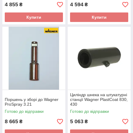
4 855
4 594
₴
₴
Купити
Купити
Циліндр шнека на штукатурні
Поршень у зборі до Wagner
станції Wagner PlastCoat 830,
ProSpray 3.21
430
Готово до відправки
Готово до відправки
8 665
5 063
₴
₴