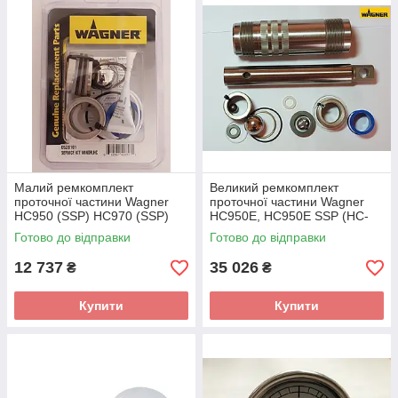
Малий ремкомплект
Великий ремкомплект
проточної частини Wagner
проточної частини Wagner
HС950 (SSP) НС970 (SSP)
HС950Е, НС950Е SSP (HC-
(HC-940/960)
940)
Готово до відправки
Готово до відправки
12 737
35 026
₴
₴
Купити
Купити