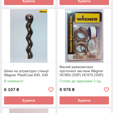
Купити
Купити
Малий ремкомплект
Шнек на штукатурні станції
проточної частини Wagner
Wagner PlastCoat 830, 430
HС950 (SSP) НС970 (SSP)
В наявності
Готово до відправки 2 од.
6 107
8 978
₴
₴
Купити
Купити