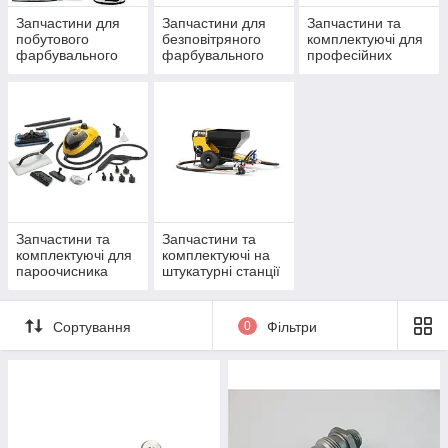
Запчастини для
Запчастини для
Запчастини та
побутового
безповітряного
комплектуючі для
фарбувального
фарбувального
професійних
обладнання
обладнання
повітряних
фарбопультів
Wagner серії XVLP
Запчастини та
Запчастини та
комплектуючі для
комплектуючі на
пароочисника
штукатурні станції
Wagner 915е
Wagner
Сортування
0
Фільтри