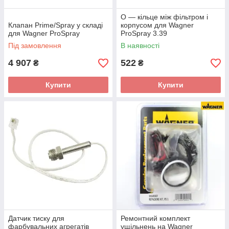
О — кільце між фільтром і
Клапан Prime/Spray у складі
корпусом для Wagner
для Wagner ProSpray
ProSpray 3.39
Під замовлення
В наявності
4 907
522
₴
₴
Купити
Купити
Датчик тиску для
Ремонтний комплект
фарбувальних агрегатів
ущільнень на Wagner