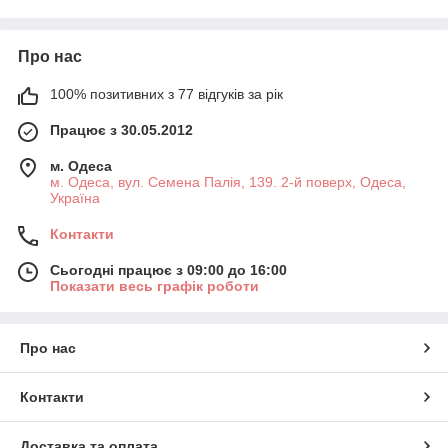
Wagner
Wagner
Wagner
Про нас
100% позитивних з 77 відгуків за рік
Працює з 30.05.2012
м. Одеса
Гідророршне
Машини для
Вибухобезпе
Запасні
м. Одеса, вул. Семена Палія, 139. 2-й поверх, Одеса,
ві професійні
нанесення
чні
частини та
Україна
фарбувальні
дорожньої
фарбувальні
комплектуючі
агрегати
розмітки Titan
станції з
до
Контакти
Wagner
(Wagner)
пневматични
фарбувальни
м приводом
х апаратів
Сьогодні працює з 09:00 до 16:00
Wagner
Wagner
Показати весь графік роботи
Про нас
Контакти
Доставка та оплата