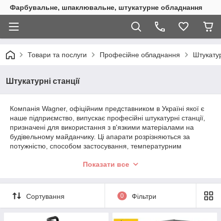
Фарбувальне, шпаклювальне, штукатурне обладнання
Товари та послуги
Професійне обладнання
Штукатур
Штукатурні станції
Компанія Wagner, офіційним представником в Україні якої є
наше підприємство, випускає професійні штукатурні станції,
призначені для використання з в'язкими матеріалами на
будівельному майданчику. Ці апарати розрізняються за
потужністю, способом застосування, температурним
режимом, але їх об'єднує висока якість виготовлення та
Показати все
збирання, чудова продуктивність і максимальна зручність
експлуатації.
Сортування
0
Фільтри
Особливості штукатурних апаратів
Wagner