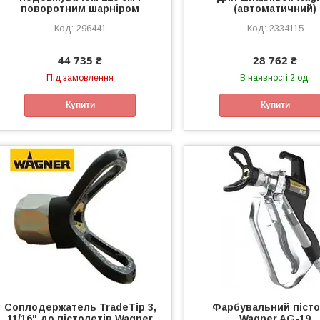
поворотним шарніром
(автоматичний)
296441
2334115
44 735 ₴
28 762 ₴
Під замовлення
В наявності 2 од.
Купити
Купити
Соплодержатель TradeTip 3,
Фарбувальний піст
11/16" до пістолетів Wagner
Wagner AG-19