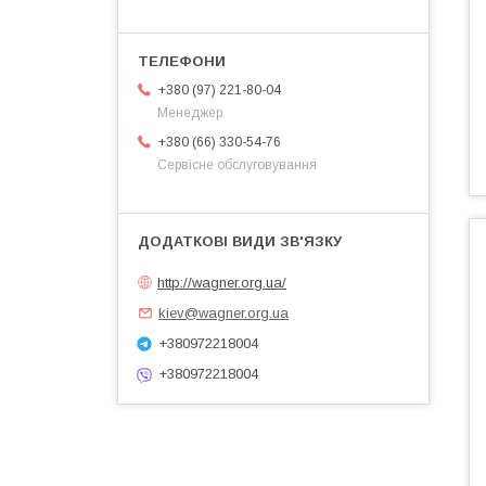
+380 (97) 221-80-04
Менеджер
+380 (66) 330-54-76
Сервісне обслуговування
http://wagner.org.ua/
kiev@wagner.org.ua
+380972218004
+380972218004