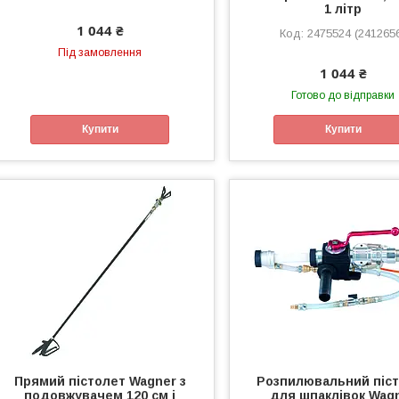
1 літр
1 044 ₴
2475524 (241265
Під замовлення
1 044 ₴
Готово до відправки
Купити
Купити
Прямий пістолет Wagner з
Розпилювальний піс
подовжувачем 120 см і
для шпаклівок Wag