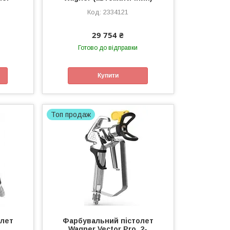
2334121
29 754 ₴
Готово до відправки
Купити
Топ продаж
олет
Фарбувальний пістолет
Wagner Vector Pro, 2-