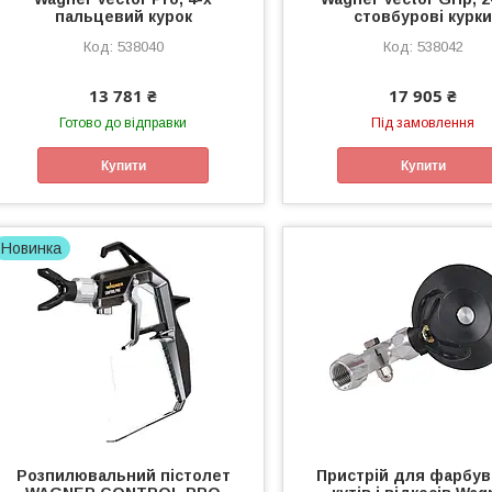
пальцевий курок
стовбурові курк
538040
538042
13 781 ₴
17 905 ₴
Готово до відправки
Під замовлення
Купити
Купити
Новинка
Розпилювальний пістолет
Пристрій для фарбу