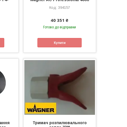
и
394157
40 351 ₴
Готово до відправки
Купити
вання
Тримач розпилювального