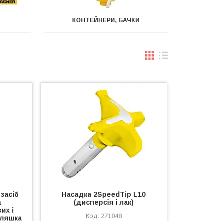
КОНТЕЙНЕРИ, БАЧКИ
засіб
Насадка 2SpeedTip L10
а
(дисперсія і лак)
их і
271048
пляшка