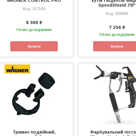
WAGNER CONTROL PRO
кутів і відкосів Wag
SpeedShield 7/8"
517100
538905
8 300 ₴
7 256 ₴
Готово до відправки
Готово до відправки
Купити
Купити
Тримач подвійний,
Фарбувальний піст