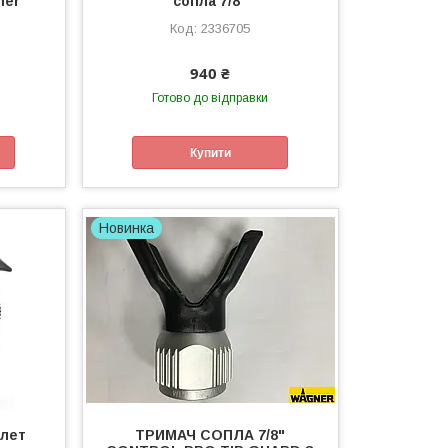
ner
сопла 7/8"
2336705
940 ₴
Готово до відправки
Купити
Новинка
олет
ТРИМАЧ СОПЛА 7/8"