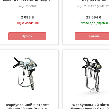
289391
2341127 (234112
2 088 ₴
23 594 ₴
Під замовлення
Готово до відправки
Купити
Купити
Фарбувальний пістолет
Фарбувальний піст
Wagner Vector Pro, 4-х
Wagner Vector Grip, 2-