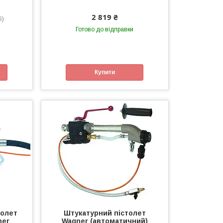
2 819 ₴
6)
Готово до відправки
Купити
толет
Штукатурний пістолет
ner
Wagner (автоматичний)