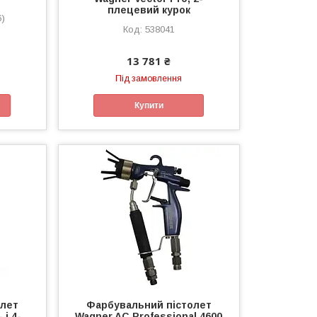
плецевий курок
6)
538041
13 781 ₴
Під замовлення
Купити
олет
Фарбувальний пістолет
 і 4-
Wagner AC Professional 4600