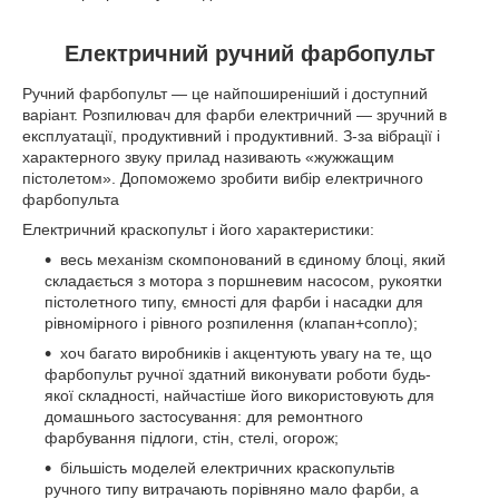
Електричний ручний фарбопульт
Ручний фарбопульт — це найпоширеніший і доступний
варіант. Розпилювач для фарби електричний ― зручний в
експлуатації, продуктивний і продуктивний. З-за вібрації і
характерного звуку прилад називають «жужжащим
пістолетом». Допоможемо зробити вибір електричного
фарбопульта
Електричний краскопульт і його характеристики:
весь механізм скомпонований в єдиному блоці, який
складається з мотора з поршневим насосом, рукоятки
пістолетного типу, ємності для фарби і насадки для
рівномірного і рівного розпилення (клапан+сопло);
хоч багато виробників і акцентують увагу на те, що
фарбопульт ручної здатний виконувати роботи будь-
якої складності, найчастіше його використовують для
домашнього застосування: для ремонтного
фарбування підлоги, стін, стелі, огорож;
більшість моделей електричних краскопультів
ручного типу витрачають порівняно мало фарби, а