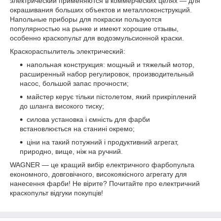
электрический применяются в коммерческих целях — для
окрашивания больших объектов и металлоконструкций.
Напольные приборы для покраски пользуются
популярностью на рынке и имеют хорошие отзывы,
особенно краскопульт для водоэмульсионной краски.
Краскораспылитель электрический:
напольная конструкция: мощный и тяжелый мотор,
расширенный набор регулировок, производительный
насос, большой запас прочности;
майстер керує тільки пістолетом, який прикріплений
до шланга високого тиску;
силова установка і ємність для фарби
встановлюється на станині окремо;
ціни на такий потужний і продуктивний агрегат,
природно, вище, ніж на ручний.
WAGNER — це кращий вибір електричного фарбопульта
економного, довговічного, високоякісного агрегату для
нанесення фарби! Не вірите? Почитайте про електричний
краскопульт відгуки покупців!