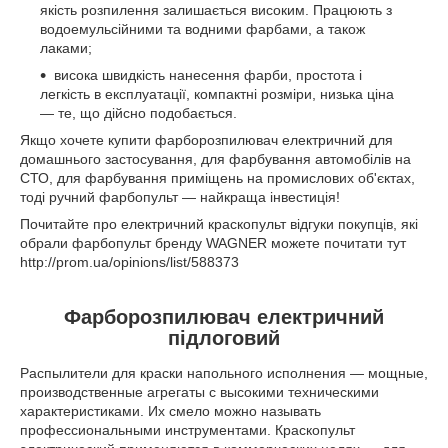
якість розпилення залишається високим. Працюють з
водоемульсійними та водними фарбами, а також
лаками;
висока швидкість нанесення фарби, простота і
легкість в експлуатації, компактні розміри, низька ціна
— те, що дійсно подобається.
Якщо хочете купити фарборозпилювач електричний для
домашнього застосування, для фарбування автомобілів на
СТО, для фарбування приміщень на промислових об'єктах,
тоді ручний фарбопульт — найкраща інвестиція!
Почитайте про електричний краскопульт відгуки покупців, які
обрали фарбопульт бренду WAGNER можете почитати тут
http://prom.ua/opinions/list/588373
Фарборозпилювач електричний
підлоговий
Распылители для краски напольного исполнения — мощные,
производственные агрегаты с высокими техническими
характеристиками. Их смело можно называть
профессиональными инструментами. Краскопульт