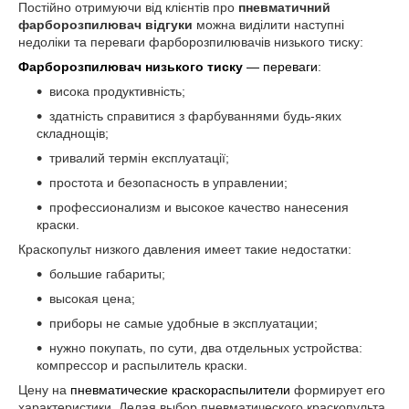
Постійно отримуючи від клієнтів про
пневматичний
фарборозпилювач відгуки
можна виділити наступні
недоліки та переваги фарборозпилювачів низького тиску:
Фарборозпилювач низького тиску
― переваги
:
висока продуктивність;
здатність справитися з фарбуваннями будь-яких
складнощів;
тривалий термін експлуатації;
простота и безопасность в управлении;
профессионализм и высокое качество нанесения
краски.
Краскопульт низкого давления имеет такие недостатки:
большие габариты;
высокая цена;
приборы не самые удобные в эксплуатации;
нужно покупать, по сути, два отдельных устройства:
компрессор и распылитель краски.
Цену на
пневматические краскораспылители
формирует его
характеристики. Делая выбор пневматического краскопульта,