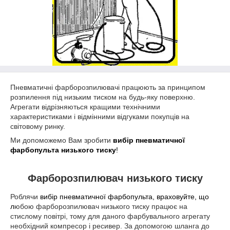
Пневматичні фарборозпилювачі працюють за принципом
розпилення під низьким тиском на будь-яку поверхню.
Агрегати відрізняються кращими технічними
характеристиками і відмінними відгуками покупців на
світовому ринку.
Ми допоможемо Вам зробити
вибір пневматичної
фарбопульта низького тиску
!
Фарборозпилювач низького тиску
Роблячи
вибір пневматичної фарбопульта, враховуйте, що
л
юбою фарборозпилювач низького тиску працює на
стислому повітрі, тому для даного фарбувального агрегату
необхідний компресор і ресивер. За допомогою шланга до