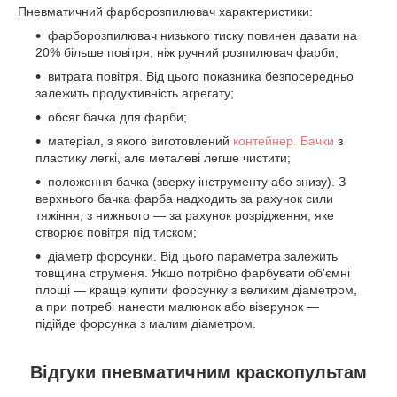
Пневматичний фарборозпилювач характеристики:
фарборозпилювач низького тиску повинен давати на
20% більше повітря, ніж ручний розпилювач фарби;
витрата повітря. Від цього показника безпосередньо
залежить продуктивність агрегату;
обсяг бачка для фарби;
матеріал, з якого виготовлений
контейнер. Бачки
з
пластику легкі, але металеві легше чистити;
положення бачка (зверху інструменту або знизу). З
верхнього бачка фарба надходить за рахунок сили
тяжіння, з нижнього — за рахунок розрідження, яке
створює повітря під тиском;
діаметр форсунки. Від цього параметра залежить
товщина струменя. Якщо потрібно фарбувати об'ємні
площі — краще купити форсунку з великим діаметром,
а при потребі нанести малюнок або візерунок —
підійде форсунка з малим діаметром.
Відгуки пневматичним краскопультам