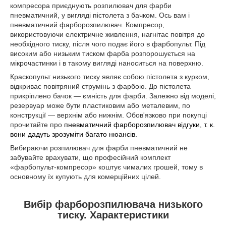
компресора приєднують розпилювач для фарби
пневматичний, у вигляді пістолета з бачком. Ось вам і
пневматичний фарборозпилювач. Компресор,
використовуючи електричне живлення, нагнітає повітря до
необхідного тиску, після чого подає його в фарбопульт. Під
високим або низьким тиском фарба розпорошується на
мікрочастинки і в такому вигляді наноситься на поверхню.
Краскопульт низького тиску являє собою пістолета з курком,
відкриває повітряний струмінь з фарбою. До пістолета
прикріплено бачок — ємність для фарби. Залежно від моделі,
резервуар може бути пластиковим або металевим, по
конструкції — верхнім або нижнім. Обов'язково при покупці
прочитайте про
пневматичний фарборозпилювач відгуки, т. к.
вони дадуть зрозуміти багато нюансів.
Вибираючи розпилювач для фарби пневматичний
не
забувайте врахувати, що професійний комплект
«фарбопульт-компресор» коштує чималих грошей, тому в
основному їх купують для комерційних цілей.
Вибір фарборозпилювача низького
тиску. Характеристики