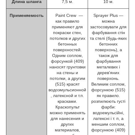
Длина шланга
7,5 м.
10 м.
Применяемость
Paint Crew ―
Sprayer Plus
―
как правило
можна
применяют для
застосовувати для
покраски стен,
фарбування стін
потолков и других
та стелі (будь-яких
бетонных
бетонних
поверхностей.
поверхонь), а
Одним соплом,
також для
форсункой (409)
фарбування
наносят грунтовки
металевих і
на стены и
дерев'яних
потолки, а другим
поверхонь.
(515) красят
Великим соплом,
водоэмульсионной
форсункою (515)
, латексной и т.п.
як правило.
красками.
розпилюють густі
Краскопульт
фарби:
можно применять
водоемульсійні,
для нанесения и
латексні і т. п, а
других
меншим соплом,
материалов,
форсункою (409)