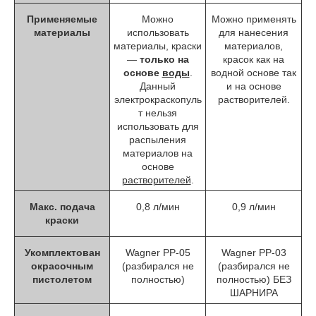
Применяемые
Можно
Можно применять
материалы
использовать
для нанесения
материалы, краски
материалов,
―
только на
красок как на
основе
воды
.
водной основе так
Данный
и на основе
электрокраскопуль
растворителей.
т нельзя
использовать для
распыления
материалов на
основе
растворителей
.
Макс. подача
0,8 л/мин
0,9 л/мин
краски
Укомплектован
Wagner РР-05
Wagner РР-03
окрасочным
(разбирался не
(разбирался не
пистолетом
полностью)
полностью) БЕЗ
ШАРНИРА