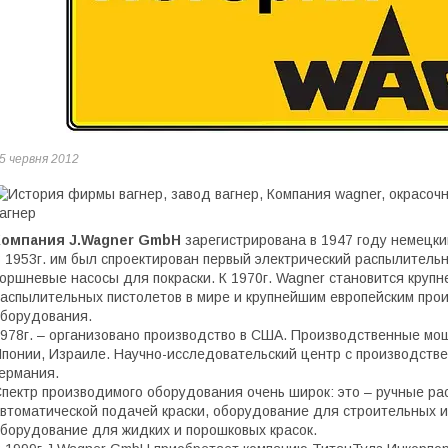
5 червня 2012
Компания J.Wagner GmbH
зарегистрирована в 1947 году немецк
 1953г. им был спроектирован первый электрический распылитель
оршневые насосы для покраски. К 1970г. Wagner становится круп
аспылительных пистолетов в мире и крупнейшим европейским про
борудования.
978г. – организовано производство в США. Производственные мощ
понии, Израиле. Научно-исследовательский центр с производств
ермания.
пектр производимого оборудования очень широк: это – ручные ра
втоматической подачей краски, оборудование для строительных и
борудование для жидких и порошковых красок.