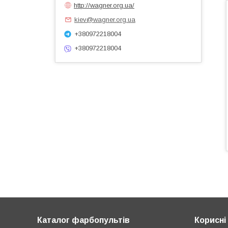
http://wagner.org.ua/
kiev@wagner.org.ua
+380972218004
+380972218004
Каталог фарбопультів
Корисні 