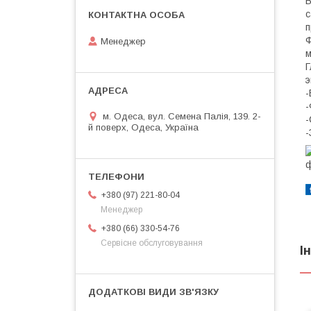
В
с
п
Ф
Менеджер
Г
э
-
-
м. Одеса, вул. Семена Палія, 139. 2-
-
й поверх, Одеса, Україна
-
+380 (97) 221-80-04
Менеджер
+380 (66) 330-54-76
Сервісне обслуговування
І