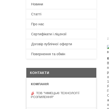
Новини
Статті
Про нас
Сертифікати і ліцензії
1
Договір публічної оферти
Повернення та обмін
В
п
р
КОНТАКТИ
о
1
Я
Г
ТОВ "НІМЕЦЬКІ ТЕХНОЛОГІЇ
С
РОЗПИЛЕННЯ"
а
о