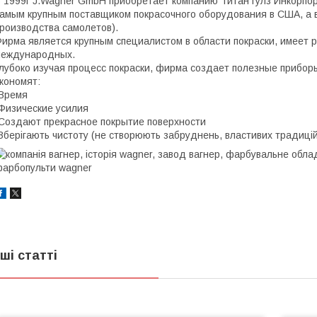
 1999г J.Wagner GmbH приобретает компанию ТитанТулз Инкорпо
амым крупным поставщиком покрасочного оборудования в США, а в
роизводства самолетов).
ирма является крупным специалистом в области покраски, имеет 
международных.
лубоко изучая процесс покраски, фирма создает полезные приборы
кономят:
Время
Физические усилия
Создают прекрасное покрытие поверхности
Зберігають чистоту (не створюють забруднень, властивих традиці
нші статті