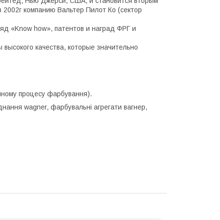
рейтед, Нью Джерси, США, и становится вторым
 2002г компанию Вальтер Пилот Ко (сектор
ряд «Know how», патентов и наград ФРГ и
 высокого качества, которые значительно
йному процесу фарбування).