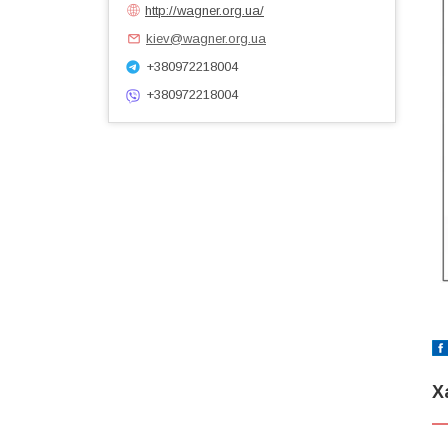
http://wagner.org.ua/
kiev@wagner.org.ua
+380972218004
+380972218004
Х