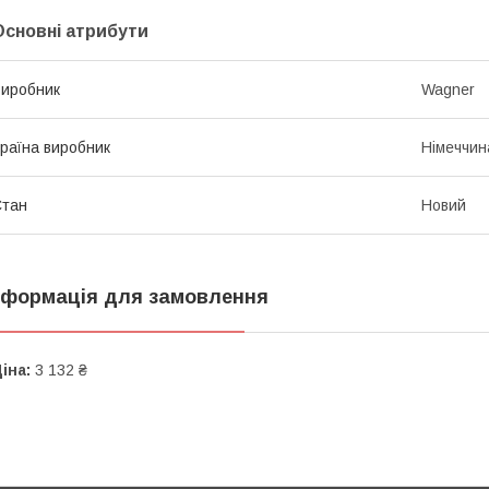
Основні атрибути
иробник
Wagner
раїна виробник
Німеччин
Стан
Новий
нформація для замовлення
іна:
3 132 ₴