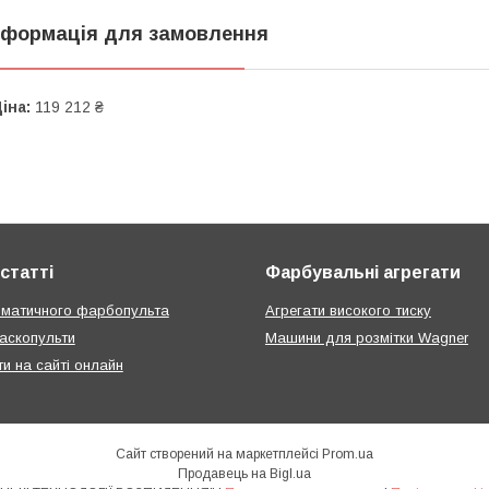
нформація для замовлення
іна:
119 212 ₴
статті
Фарбувальні агрегати
вматичного фарбопульта
Агрегати високого тиску
аскопульти
Машини для розмітки Wagner
ти на сайті онлайн
Сайт створений на маркетплейсі
Prom.ua
Продавець на Bigl.ua