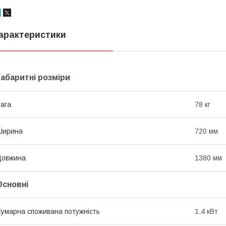
арактеристики
Габаритні розміри
ага
78 кг
Ширина
720 мм
Довжина
1380 мм
Основні
умарна споживана потужність
1.4 кВт