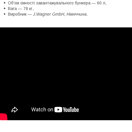
Об'єм ємності завантажувального бункера — 60 л,
Вага — 78 кг,
Виробник —
J.Wagner GmbH, Німеччина.