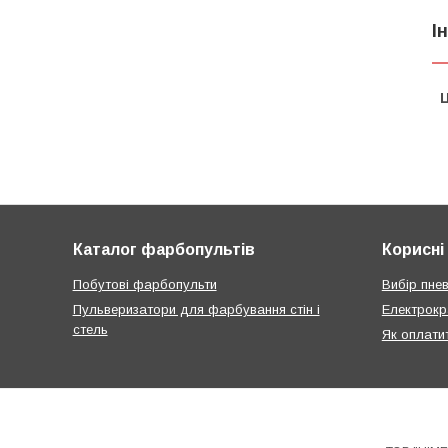
І
Ц
Каталог фарбопультів
Корисні 
Побутові фарбопульти
Вибір пне
Пульверизатори для фарбування стін і
Електрокр
стель
Як оплати