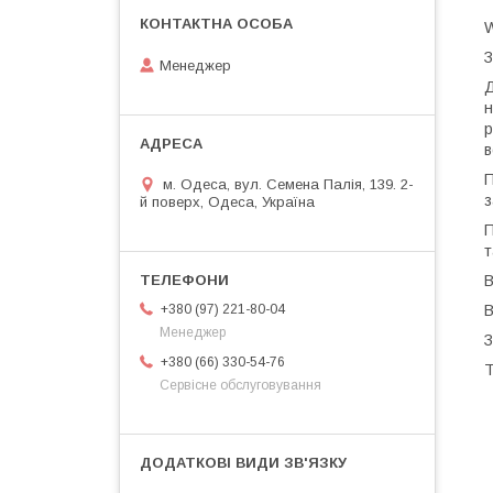
W
З
Менеджер
Д
н
р
в
П
м. Одеса, вул. Семена Палія, 139. 2-
з
й поверх, Одеса, Україна
П
т
В
В
+380 (97) 221-80-04
Менеджер
З
+380 (66) 330-54-76
Т
Сервісне обслуговування