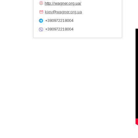
http://wagner.org.ua/
kiev@wagner.org.ua
+380972218004
+380972218004