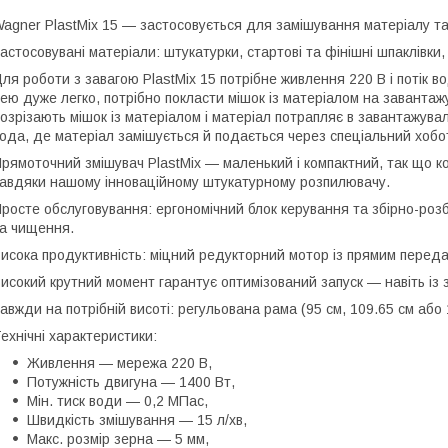
agner PlastMix 15
— застосовується для замішування матеріалу та 
астосовувані матеріали:
штукатурки, стартові та фінішні шпаклівки,
ля роботи з завагою PlastMix 15 потрібне живлення 220 В і потік в
ею дуже легко, потрібно покласти мішок із матеріалом на завантажу
озрізають мішок із матеріалом і матеріал потрапляє в завантажув
ода, де матеріал замішується й подається через спеціальний хобо
рямоточний змішувач PlastMix — маленький і компактний, так що 
авдяки нашому інноваційному штукатурному розпилювачу.
росте обслуговування: ергономічний блок керування та збірно-роз
а чищення.
исока продуктивність: міцний редукторний мотор із прямим перед
исокий крутний момент гарантує оптимізований запуск — навіть із
авжди на потрібній висоті: регульована рама (95 см, 109.65 см або 
ехнічні характеристики:
Живлення — мережа 220 В,
Потужність двигуна — 1400 Вт,
Мін. тиск води — 0,2 МПас,
Швидкість змішування — 15 л/хв,
Макс. розмір зерна — 5 мм,