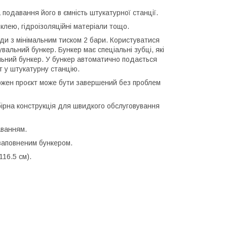
подавання його в ємність штукатурної станції.
 клею, гідроізоляційні матеріали тощо.
оди з мінімальним тиском 2 бари. Користуватися
вальний бункер. Бункер має спеціальні зубці, які
альний бункер. У бункер автоматично подається
т у штукатурну станцію.
кожен проєкт може бути завершений без проблем
бірна конструкція для швидкого обслуговування
аванням.
 заповненим бункером.
116.5 см).