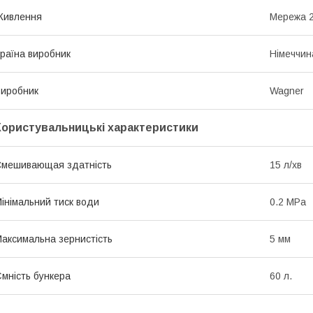
Живлення
Мережа 
раїна виробник
Німеччин
иробник
Wagner
Користувальницькі характеристики
мешивающая здатність
15 л/хв
інімальний тиск води
0.2 MPa
аксимальна зернистість
5 мм
мність бункера
60 л.