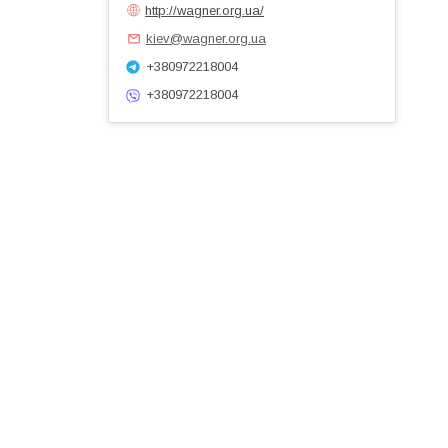
http://wagner.org.ua/
kiev@wagner.org.ua
+380972218004
+380972218004