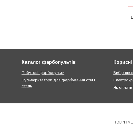
Ц
Каталог фарбопультів
Корисні 
Побутові фарбопульти
Вибір пне
Пульверизатори для фарбування стін і
Електрокр
стель
Як оплати