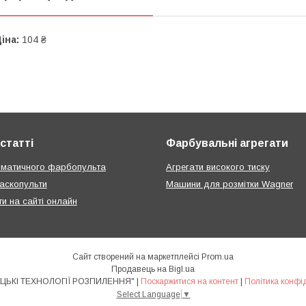
іна:
104 ₴
статті
Фарбувальні агрегати
вматичного фарбопульта
Агрегати високого тиску
аскопульти
Машини для розмітки Wagner
ти на сайті онлайн
Сайт створений на маркетплейсі
Prom.ua
Продавець на Bigl.ua
ТОВ "НІМЕЦЬКІ ТЕХНОЛОГІЇ РОЗПИЛЕННЯ" |
Поскаржитися на контент
|
Політика конфі
Select Language
▼