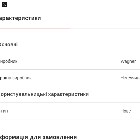
арактеристики
Основні
иробник
Wagner
раїна виробник
Німеччин
Користувальницькі характеристики
Стан
Нове
нформація для замовлення