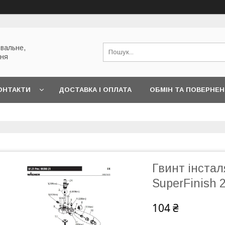
вальне,
ння
ОНТАКТИ
ДОСТАВКА І ОПЛАТА
ОБМІН ТА ПОВЕРНЕ
Гвинт інста
SuperFinish 
104 ₴