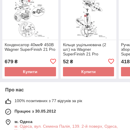
Конденсатор 40мкФ 450В
Кільце ущільнювача (2
Ручк
Wagner SuperFinish 21 Pro
шт.) на Wagner
збор
SuperFinish 21 Pro
Supe
679
52
418
₴
₴
Купити
Купити
Про нас
100% позитивних з 77 відгуків за рік
Працює з 30.05.2012
м. Одеса
м. Одеса, вул. Семена Палія, 139. 2-й поверх, Одеса,