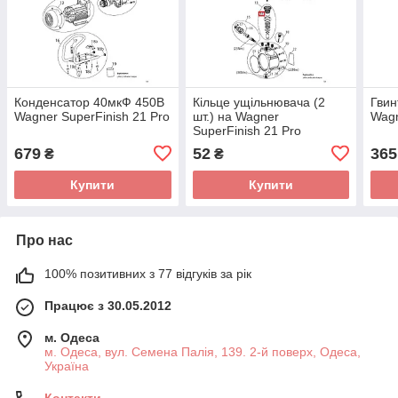
Конденсатор 40мкФ 450В
Кільце ущільнювача (2
Гвин
Wagner SuperFinish 21 Pro
шт.) на Wagner
Wagn
SuperFinish 21 Pro
679
52
365
₴
₴
Купити
Купити
Про нас
100% позитивних з 77 відгуків за рік
Працює з 30.05.2012
м. Одеса
м. Одеса, вул. Семена Палія, 139. 2-й поверх, Одеса,
Україна
Контакти