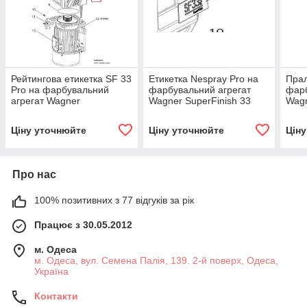
Рейтингова етикетка SF 33
Етикетка Nespray Pro на
Пра
Pro на фарбувальний
фарбувальний агрегат
фарб
агрегат Wagner
Wagner SuperFinish 33
Wagn
SuperFinish 33 Pro
Nespray Pro
PLU
Ціну уточнюйте
Ціну уточнюйте
Цін
Про нас
100% позитивних з 77 відгуків за рік
Працює з 30.05.2012
м. Одеса
м. Одеса, вул. Семена Палія, 139. 2-й поверх, Одеса,
Україна
Контакти