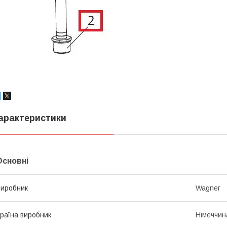
арактеристики
Основні
иробник
Wagner
раїна виробник
Німеччин