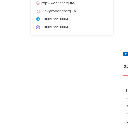
http://wagner.org.ua/
kiev@wagner.org.ua
+380972218004
+380972218004
Х
В
К