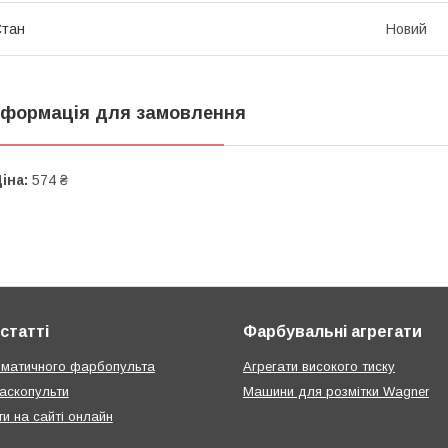
Стан
Новий
нформація для замовлення
іна:
574 ₴
статті
Фарбувальні агрегати
вматичного фарбопульта
Агрегати високого тиску
аскопульти
Машини для розмітки Wagner
ти на сайті онлайн