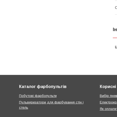
І
Ц
Каталог фарбопультів
Корисні 
Побутові фарбопульти
Вибір пне
Пульверизатори для фарбування стін і
Електрокр
стель
Як оплати