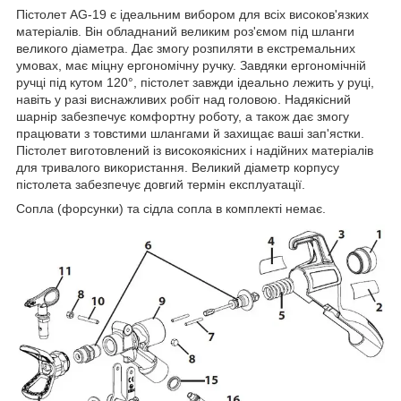
Пістолет AG-19 є ідеальним вибором для всіх високов'язких
матеріалів. Він обладнаний великим роз'ємом під шланги
великого діаметра. Дає змогу розпиляти в екстремальних
умовах, має міцну ергономічну ручку. Завдяки ергономічній
ручці під кутом 120°, пістолет завжди ідеально лежить у руці,
навіть у разі виснажливих робіт над головою. Надякісний
шарнір забезпечує комфортну роботу, а також дає змогу
працювати з товстими шлангами й захищає ваші зап'ястки.
Пістолет виготовлений із високоякісних і надійних матеріалів
для тривалого використання. Великий діаметр корпусу
пістолета забезпечує довгий термін експлуатації.
Сопла (форсунки) та сідла сопла в комплекті немає.