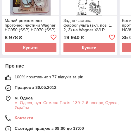
Малий ремкомплект
Задня частина
Вели
проточної частини Wagner
фарбопульта (вкл. поз. 1,
прот
HС950 (SSP) НС970 (SSP)
2, 3) на Wagner XVLP
HС9
FinishControl 3500
(HC-
8 978
19 940
35 
₴
₴
Купити
Купити
Про нас
100% позитивних з 77 відгуків за рік
Працює з 30.05.2012
м. Одеса
м. Одеса, вул. Семена Палія, 139. 2-й поверх, Одеса,
Україна
Контакти
Сьогодні працює з 09:00 до 17:00