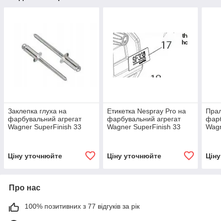
Заклепка глуха на
Етикетка Nespray Pro на
Пра
фарбувальний агрегат
фарбувальний агрегат
фарб
Wagner SuperFinish 33
Wagner SuperFinish 33
Wagn
PLUS/PRO
Nespray Pro
PLU
Ціну уточнюйте
Ціну уточнюйте
Цін
Про нас
100% позитивних з 77 відгуків за рік