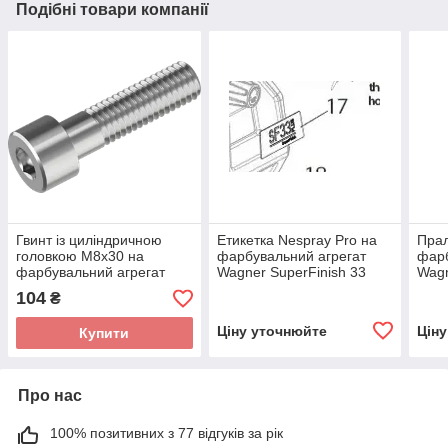
Подібні товари компанії
Гвинт із циліндричною
Етикетка Nespray Pro на
Пра
головкою M8x30 на
фарбувальний агрегат
фарб
фарбувальний агрегат
Wagner SuperFinish 33
Wagn
Wagner SuperFinish 33
Nespray Pro
PLU
104
₴
PLUS/PRO
Ціну уточнюйте
Цін
Купити
Про нас
100% позитивних з 77 відгуків за рік