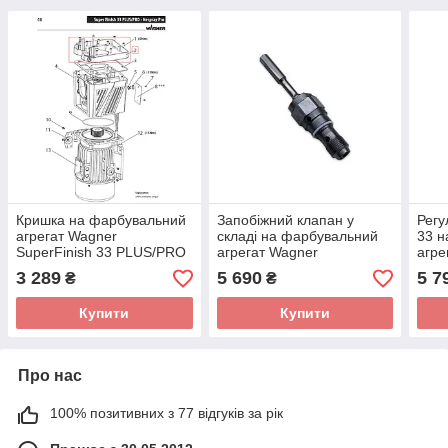
Кришка на фарбувальний
Запобіжний клапан у
Регу
агрегат Wagner
складі на фарбувальний
33 н
SuperFinish 33 PLUS/PRO
агрегат Wagner
агре
SuperFinish 33 PLUS /
Supe
3 289
5 690
5 7
₴
₴
NESPRAY PRO
Купити
Купити
Про нас
100% позитивних з 77 відгуків за рік