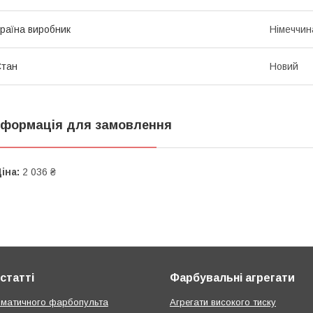
раїна виробник
Німеччин
Стан
Новий
нформація для замовлення
іна:
2 036 ₴
статті
Фарбувальні агрегати
вматичного фарбопульта
Агрегати високого тиску