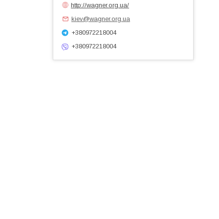
http://wagner.org.ua/
kiev@wagner.org.ua
+380972218004
+380972218004