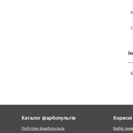
К
І
Ц
Каталог фарбопультів
Корисні 
Побутові фарбопульти
Вибір пне