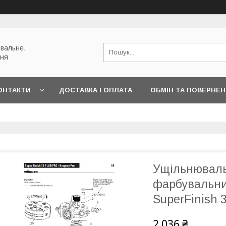
вальне,
ння
ОНТАКТИ
ДОСТАВКА І ОПЛАТА
ОБМІН ТА ПОВЕРНЕ
Ущільнюваль
фарбувальни
SuperFinish
2 036 ₴