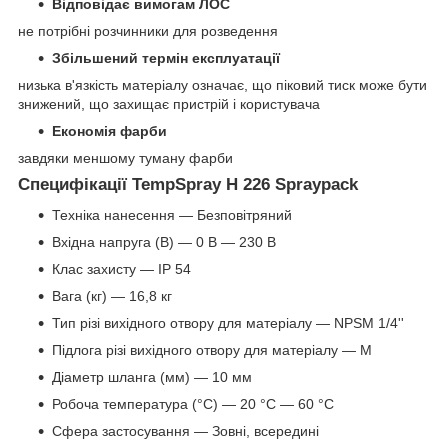
Відповідає вимогам ЛОС
не потрібні розчинники для розведення
Збільшений термін експлуатації
низька в'язкість матеріалу означає, що піковий тиск може бути
знижений, що захищає пристрій і користувача
Економія фарби
завдяки меншому туману фарби
Специфікації TempSpray H 226 Spraypack
Техніка нанесення — Безповітряний
Вхідна напруга (В) — 0 В — 230 В
Клас захисту — IP 54
Вага (кг) — 16,8 кг
Тип різі вихідного отвору для матеріалу — NPSM 1/4''
Підлога різі вихідного отвору для матеріалу — M
Діаметр шланга (мм) — 10 мм
Робоча температура (°C) — 20 °C — 60 °C
Сфера застосування — Зовні, всередині