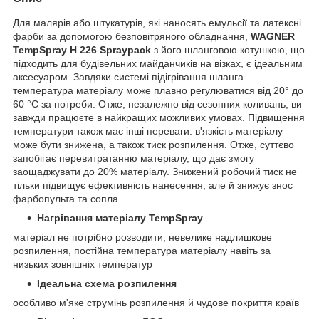
Для малярів або штукатурів, які наносять емульсії та латексні
фарби за допомогою безповітряного обладнання,
WAGNER
TempSpray H 226 Spraypack
з його шланговою котушкою, що
підходить для будівельних майданчиків на візках, є ідеальним
аксесуаром. Завдяки системі підігрівання шланга
температура матеріалу може плавно регулюватися від 20° до
60 °C за потреби. Отже, незалежно від сезонних коливань, ви
завжди працюєте в найкращих можливих умовах. Підвищення
температури також має інші переваги: в'язкість матеріалу
може бути знижена, а також тиск розпилення. Отже, суттєво
запобігає перевитратанню матеріалу, що дає змогу
заощаджувати до 20% матеріалу. Знижений робочий тиск не
тільки підвищує ефективність нанесення, але й знижує знос
фарбопульта та сопла.
Нагрівання матеріалу TempSpray
матеріал не потрібно розводити, невелике надлишкове
розпилення, постійна температура матеріалу навіть за
низьких зовнішніх температур
Ідеальна схема розпилення
особливо м'яке струмінь розпилення й чудове покриття країв