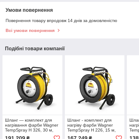
Умови повернення
Повернення товару впродовж 14 днів за домовленістю
Всі умови повернення
Подібні товари компанії
Шланг — комплект для
Шланг - комплект для
Шлан
нагрівання фарби Wagner
нагріву фарби Wagner
нагр
TempSpray H 326, 30 м,
TempSpray H 226, 15 м,
Temp
без розпилювача
без розпилювача
1/4"
191 209
167 249
138
₴
₴