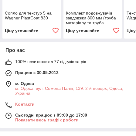
Сопло для текстур 5 на
Комплект подовжувачів
Текс
Wagner PlastCoat 830
завдовжки 800 мм (труба
Wagn
матеріалу та труба
повітря) на Wagner
Ціну уточнюйте
Ціну уточнюйте
Цін
PlastCoat 830
Про нас
100% позитивних з 77 відгуків за рік
Працює з 30.05.2012
м. Одеса
м. Одеса, вул. Семена Палія, 139. 2-й поверх, Одеса,
Україна
Контакти
Сьогодні працює з 09:00 до 17:00
Показати весь графік роботи