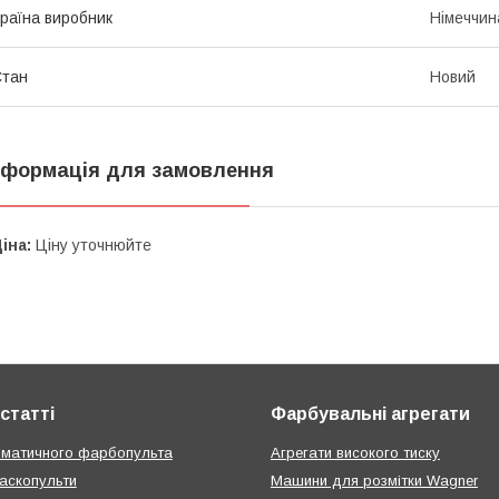
раїна виробник
Німеччин
Стан
Новий
нформація для замовлення
іна:
Ціну уточнюйте
статті
Фарбувальні агрегати
вматичного фарбопульта
Агрегати високого тиску
аскопульти
Машини для розмітки Wagner