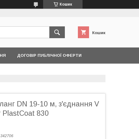
Кошик
Кошик
ННЯ
ДОГОВІР ПУБЛІЧНОЇ ОФЕРТИ
анг DN 19-10 м, з'єднання V
 PlastCoat 830
:
342706