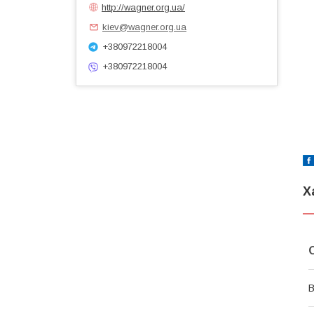
http://wagner.org.ua/
kiev@wagner.org.ua
+380972218004
+380972218004
Х
В