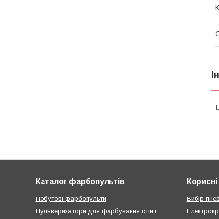
К
І
Ц
Каталог фарбопультів
Корисні 
Побутові фарбопульти
Вибір пне
Пульверизатори для фарбування стін і
Електрокр