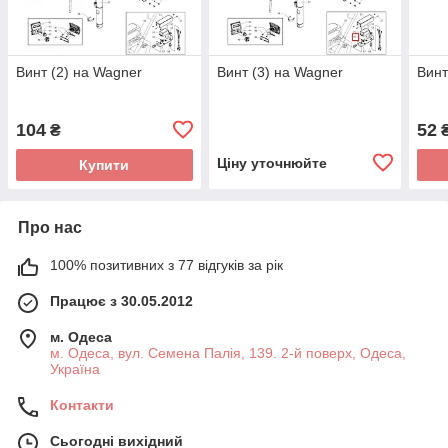
Винт (2) на Wagner
Винт (3) на Wagner
Винт
104
52
₴
Ціну уточнюйте
Купити
Про нас
100% позитивних з 77 відгуків за рік
Працює з 30.05.2012
м. Одеса
м. Одеса, вул. Семена Палія, 139. 2-й поверх, Одеса,
Україна
Контакти
Сьогодні вихідний