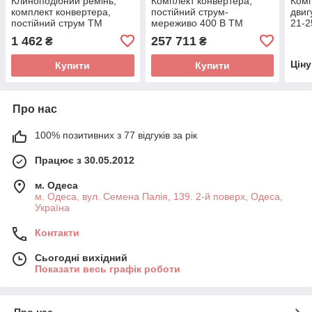
Клиноподібний ремінь,
Комплект конвертера,
Комп
комплект конвертера,
постійний струм-
двиг
постійний струм TM
мереживо 400 В TM
21-2
Wagner
Wagner
1 462
257 711
₴
₴
Цін
Купити
Купити
Про нас
100% позитивних з 77 відгуків за рік
Працює з 30.05.2012
м. Одеса
м. Одеса, вул. Семена Палія, 139. 2-й поверх, Одеса,
Україна
Контакти
Сьогодні вихідний
Показати весь графік роботи
Про нас