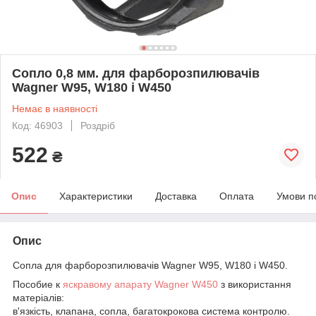
Сопло 0,8 мм. для фарборозпилювачів
Wagner W95, W180 і W450
Немає в наявності
Код: 46903
Роздріб
522
₴
Опис
Характеристики
Доставка
Оплата
Умови п
Опис
Сопла для фарборозпилювачів Wagner W95, W180 і W450.
Пособие к
яскравому апарату Wagner W450
з використання
матеріалів:
в'язкість, клапана, сопла, багатокрокова система контролю.