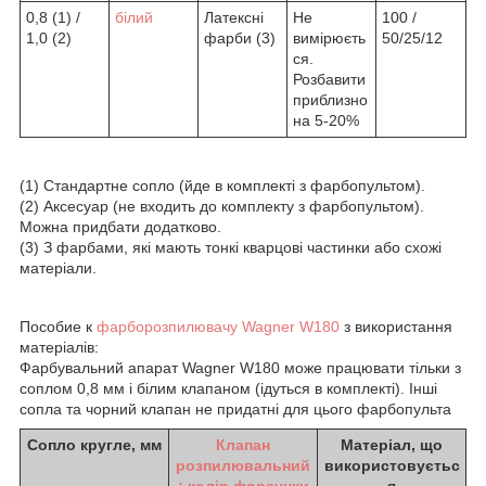
0,8 (1) /
білий
Латексні
Не
100 /
1,0 (2)
фарби (3)
вимірюєть
50/25/12
ся.
Розбавити
приблизно
на 5-20%
(1) Стандартне сопло (йде в комплекті з фарбопультом).
(2) Аксесуар (не входить до комплекту з фарбопультом).
Можна придбати додатково.
(3) З фарбами, які мають тонкі кварцові частинки або схожі
матеріали.
Пособие к
фарборозпилювачу Wagner W180
з використання
матеріалів:
Фарбувальний апарат Wagner W180 може працювати тільки з
соплом 0,8 мм і білим клапаном (ідуться в комплекті). Інші
сопла та чорний клапан не придатні для цього фарбопульта
Сопло кругле, мм
Клапан
Матеріал, що
розпилювальний
використовуєтьс
: колір форсунки
я