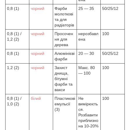
0,8 (1)
чорний
Фарби
25 — 35
50/25/12
молоткові
та для
радіаторів
0,8 (1) /
чорний
Просочен
нерозбавл
100
1,2 (2)
ня для
ена
дерева
0,8 (1)
чорний
Алюмінієві
20 — 30
50/25/12
фарби
1,2 (2)
чорний
Захист
Макс. 80
100
днища,
— 100
бітумні
фарби та
вакси
0,8 (1) /
білий
Пластикові
Не
100
1,0 (2)
емульсії
вимірюєть
(3)
ся.
Розбавити
приблизно
на 10-20%