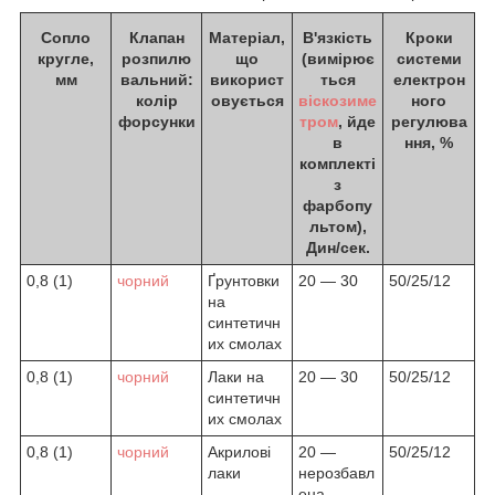
Сопло
Клапан
Матеріал,
В'язкість
Кроки
кругле,
розпилю
що
(вимірює
системи
мм
вальний:
використ
ться
електрон
колір
овується
віскозиме
ного
форсунки
тром
, йде
регулюва
в
ння, %
комплекті
з
фарбопу
льтом),
Дин/сек.
0,8 (1)
чорний
Ґрунтовки
20 — 30
50/25/12
на
синтетичн
их смолах
0,8 (1)
чорний
Лаки на
20 — 30
50/25/12
синтетичн
их смолах
0,8 (1)
чорний
Акрилові
20 —
50/25/12
лаки
нерозбавл
ена