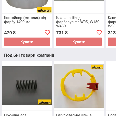
Контейнер (метелик) під
Клапана білі до
Ключ
фарбу 1400 мл.
фарбопультів W95, W180 і
фарб
W450
W95
470
731
313
₴
₴
Купити
Купити
Подібні товари компанії
Пружина для
Регулювальне кільце
Сопл