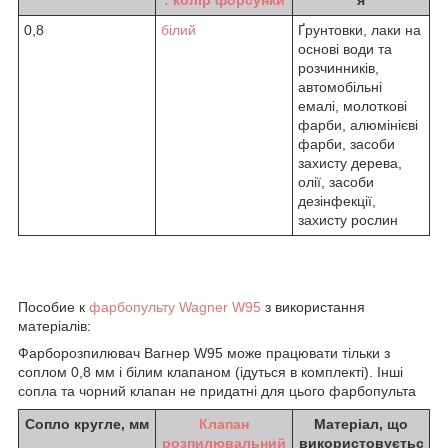
0,8
білий
Ґрунтовки, лаки на
основі води та
розчинників,
автомобільні
емалі, молоткові
фарби, алюмінієві
фарби, засоби
захисту дерева,
олії, засоби
дезінфекції,
захисту рослин
Пособие к
фарбопульту Wagner W95
з використання
матеріалів:
Фарборозпилювач Вагнер W95 може працювати тільки з
соплом 0,8 мм і білим клапаном (ідуться в комплекті). Інші
сопла та чорний клапан не придатні для цього фарбопульта
Сопло кругле, мм
Клапан
Матеріал, що
розпилювальний
використовуєтьс