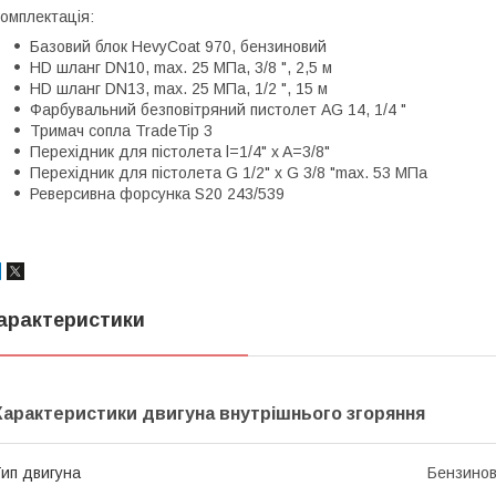
омплектація:
Базовий блок HevyCoat 970, бензиновий
HD шланг DN10, max. 25 MПа, 3/8 ", 2,5 м
HD шланг DN13, max. 25 MПа, 1/2 ", 15 м
Фарбувальний безповітряний пистолет AG 14, 1/4 "
Тримач сопла TradeTip 3
Перехідник для пістолета l=1/4" x A=3/8"
Перехідник для пістолета G 1/2" x G 3/8 "max. 53 MПа
Реверсивна форсунка S20 243/539
арактеристики
Характеристики двигуна внутрішнього згоряння
ип двигуна
Бензино