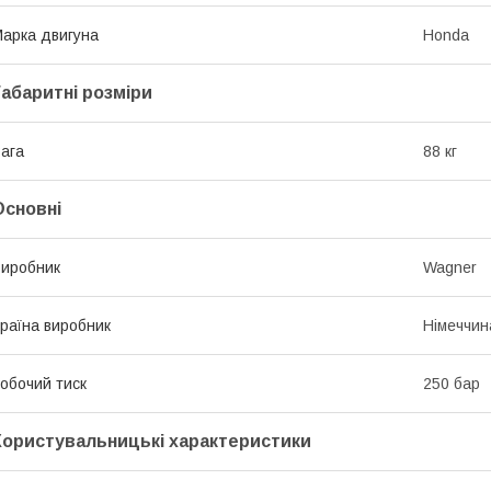
арка двигуна
Honda
Габаритні розміри
ага
88 кг
Основні
иробник
Wagner
раїна виробник
Німеччин
обочий тиск
250 бар
Користувальницькі характеристики