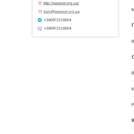
http://wagner.org.ua/
М
kiev@wagner.org.ua
+380972218004
+380972218004
В
В
К
Р