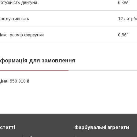
отужність двигуна
6 kW
родуктивність
12 литр/
акс. розмір форсунки
0,56"
нформація для замовлення
іна:
550 018 ₴
статті
Фарбувальні агрегати