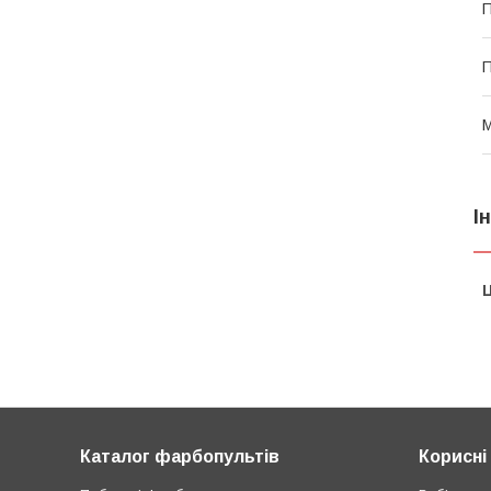
П
П
М
І
Ц
Каталог фарбопультів
Корисні 