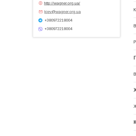
http://wagner.org.ua/
К
kiev@wagner.org.ua
+380972218004
В
+380972218004
Р
В