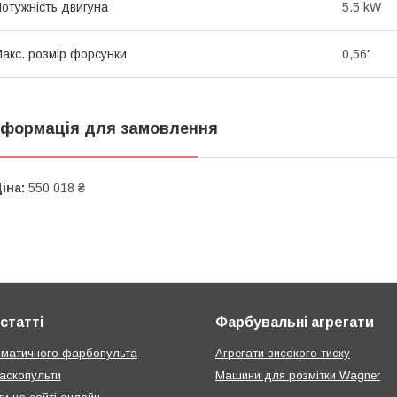
отужність двигуна
5.5 kW
акс. розмір форсунки
0,56"
нформація для замовлення
іна:
550 018 ₴
статті
Фарбувальні агрегати
вматичного фарбопульта
Агрегати високого тиску
аскопульти
Машини для розмітки Wagner