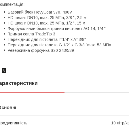
омплектація:
Базовий блок HevyCoat 970, 400V
HD шланг DN10, max. 25 MПа, 3/8 ", 2,5 м
HD шланг DN13, max. 25 MПа, 1/2 ", 15 м
Фарбувальний безповітряний пистолет AG 14, 1/4 "
Тримач сопла TradeTip 3
Перехідник для пістолета l=1/4" x A=3/8"
Перехідник для пістолета G 1/2" x G 3/8 "max. 53 MПа
Реверсивна форсунка S20 243/539
арактеристики
Основні
родуктивність
10 літр/х