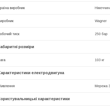
раїна виробник
Німеччин
иробник
Wagner
обочий тиск
250 бар
Габаритні розміри
ага
103 кг
Характеристики електродвигуна
Живлення
Мережа 
Користувальницькі характеристики