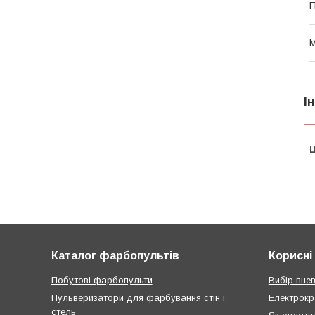
П
М
І
Ц
Каталог фарбопультів
Корисні 
Побутові фарбопульти
Вибір пне
Пульверизатори для фарбування стін і
Електрокр
стель