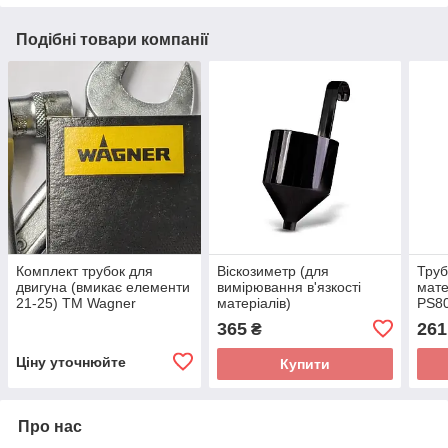
Подібні товари компанії
Комплект трубок для
Віскозиметр (для
Труб
двигуна (вмикає елементи
вимірювання в'язкості
мате
21-25) TM Wagner
матеріалів)
PS8
365
261
₴
Ціну уточнюйте
Купити
Про нас