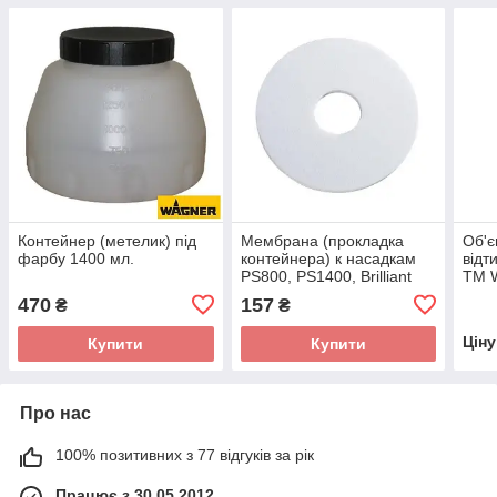
Контейнер (метелик) під
Мембрана (прокладка
Об'є
фарбу 1400 мл.
контейнера) к насадкам
відт
PS800, PS1400, Brilliant
TM W
470
157
₴
₴
Цін
Купити
Купити
Про нас
100% позитивних з 77 відгуків за рік
Працює з 30.05.2012